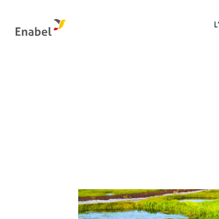
L
Gestion des ressources naturelles et biodiversité
Organes de gestion et de contrôle
Systèmes alimentaires
Intégrité : le canal interne de signalement
L’évaluation chez Enabel
Justice
Sécurité
Etat civil