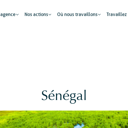
’agence
Nos actions
Où nous travaillons
Travaillez
Santé mondiale
Partenariats publics
Education et développement des compétences
Le secteur privé : u
Développement économique et d’entreprises
Sénégal
Protection sociale
Digit
Egali
Éduca