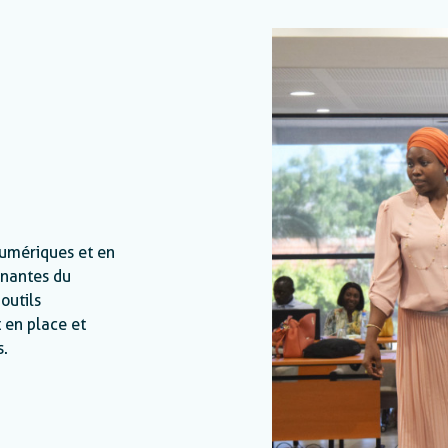
numériques et en
enantes du
outils
 en place et
s.