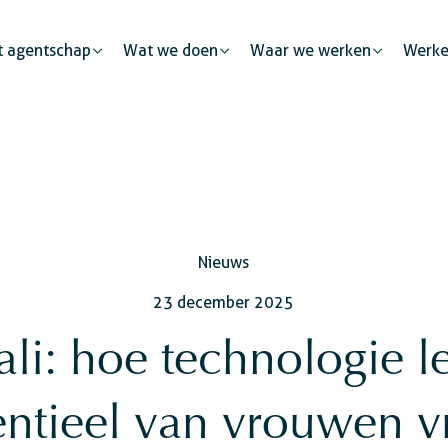
t agentschap
Wat we doen
Waar we werken
Werke
Mondiale gezondheid
Publieke partnerschap
Nieuws
Onderwijs en competentie-ontwikkeling
De private sector: een
23 december 2025
Economische en bedrijfsontwikkeling
Sociale bescherming
li: hoe technologie l
entieel van vrouwen v