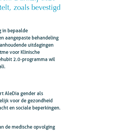
telt, zoals bevestigd
ng in bepaalde
een aangepaste behandeling
 aanhoudende uitdagingen
tme voor Klinische
Wehubit 2.0-programma wil
li.
t AleDia gender als
elijk voor de gezondheid
acht en sociale beperkingen.
an de medische opvolging