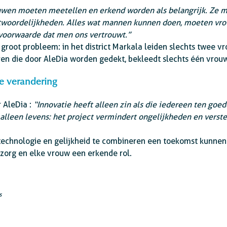
wen moeten meetellen en erkend worden als belangrijk. Ze m
ntwoordelijkheden. Alles wat mannen kunnen doen, moeten vr
 voorwaarde dat men ons vertrouwt.”
 groot probleem: in het district Markala leiden slechts twee
uren die door AleDia worden gedekt, bekleedt slechts één vrou
e verandering
 AleDia :
“Innovatie heeft alleen zin als die iedereen ten goe
t alleen levens: het project vermindert ongelijkheden en verst
 technologie en gelijkheid te combineren een toekomst kunne
szorg en elke vrouw een erkende rol.
s