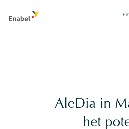
He
Beheer van natuurlijke rijkdommen en biodiversiteit
Bestuurs-en controleorganen
Voedselsystemen
Integriteit: het interne meldingskanaal
Evaluatie bij Enabel
AleDia in Ma
Justitie
het pot
Veiligheid
Burgerlijke stand