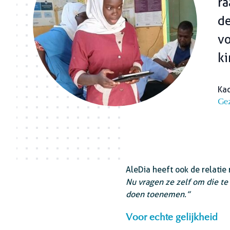
ra
de
vo
ki
Kad
Gez
AleDia heeft ook de relati
Nu vragen ze zelf om die te
doen toenemen.”
Voor echte gelijkheid