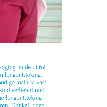
olging na de uitrol
n longontsteking.
oudige malaria vast
ind verbetert niet.
ge longontsteking,
eren. Dankzij deze