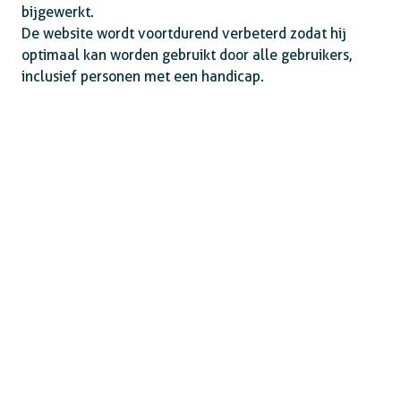
bijgewerkt.
De website wordt voortdurend verbeterd zodat hij
optimaal kan worden gebruikt door alle gebruikers,
inclusief personen met een handicap.
Deze verklaring is opgesteld op 18/06/2025.
De verklaring is laatst herzien op 11/06/2025.
Blijf op de hoogte
Blijf op de hoogte van onze activiteiten en
internationale ontwikkelingstrends belicht vanuit
Belgisch perspectief.