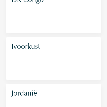
DR Congo
Ivoorkust
Jordanië