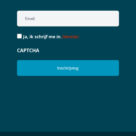
Email
(Vereist)
Ja,
Ja, ik schrijf me in.
(Vereist)
ik
schrijf
CAPTCHA
me
in.
(Vereist)