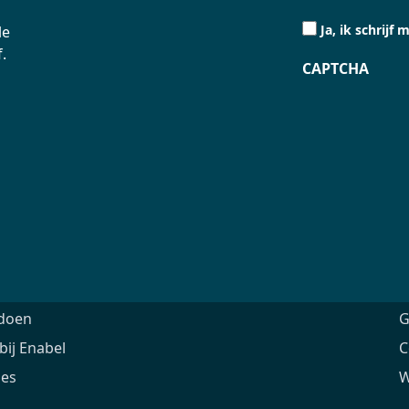
Ja,
Ja, ik schrijf m
le
ik
.
schrijf
CAPTCHA
me
in.
(Vereist)
ntschap
O
doen
G
ij Enabel
C
ies
W