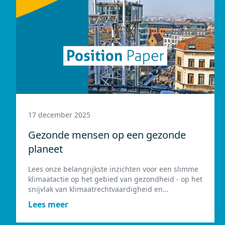
17 december 2025
Gezonde mensen op een gezonde
planeet
Lees onze belangrijkste inzichten voor een slimme
klimaatactie op het gebied van gezondheid - op het
snijvlak van klimaatrechtvaardigheid en
gezondheidsgelijkheid.
Lees meer