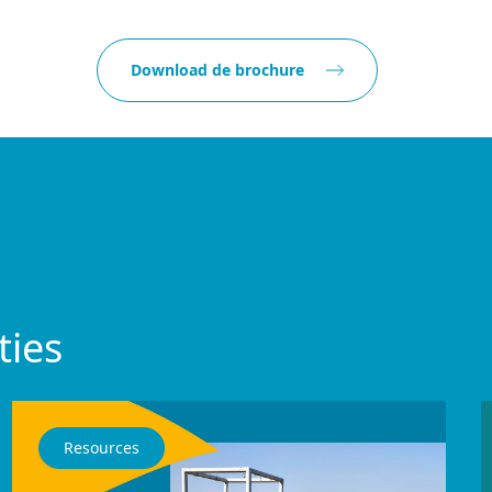
Download de brochure
ties
Resources