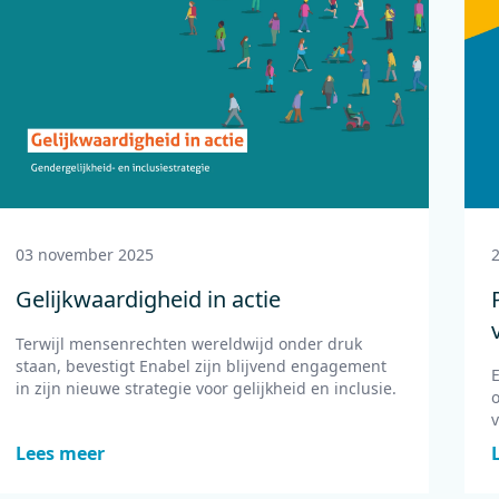
03 november 2025
Gelijkwaardigheid in actie
Terwijl mensenrechten wereldwijd onder druk
staan, bevestigt Enabel zijn blijvend engagement
in zijn nieuwe strategie voor gelijkheid en inclusie.
Lees meer