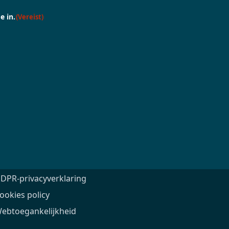
e in.
(Vereist)
pen.enabel.be
Volg ons
DPR-privacyverklaring
ookies policy
ebtoegankelijkheid