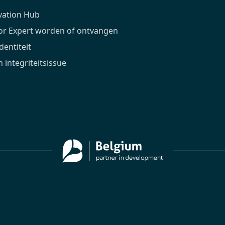
vation Hub
ior Expert worden of ontvangen
dentiteit
 integriteitsissue
Nederlands
Français