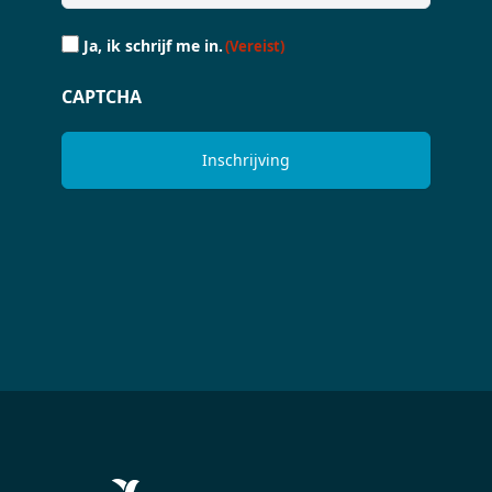
Ja,
Ja, ik schrijf me in.
(Vereist)
ik
schrijf
CAPTCHA
me
in.
(Vereist)