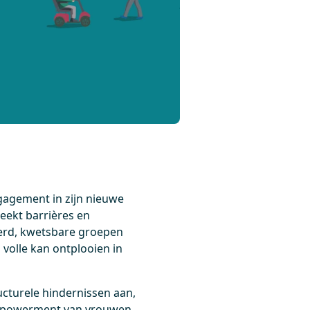
ngagement in zijn nieuwe
reekt barrières en
rderd, kwetsbare groepen
 volle kan ontplooien in
cturele hindernissen aan,
e empowerment van vrouwen