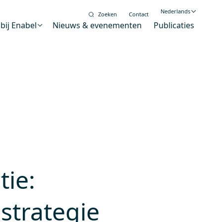
Nederlands
Zoeken
Contact
bij Enabel
Nieuws & evenementen
Publicaties
English
Français
Digitalisering
alysator voor duurzame verandering
Gendergelijkheid en
inclusie
Wereldburgerschapseducatie
tie:
 stand
strategie