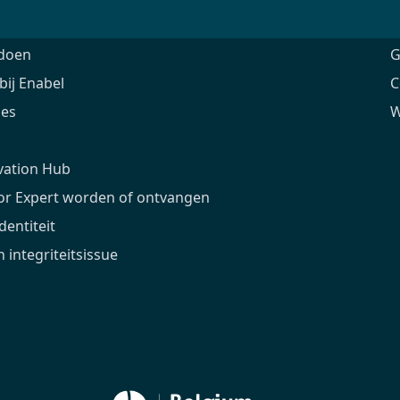
ntschap
O
doen
G
ij Enabel
C
ies
W
vation Hub
ior Expert worden of ontvangen
dentiteit
 integriteitsissue