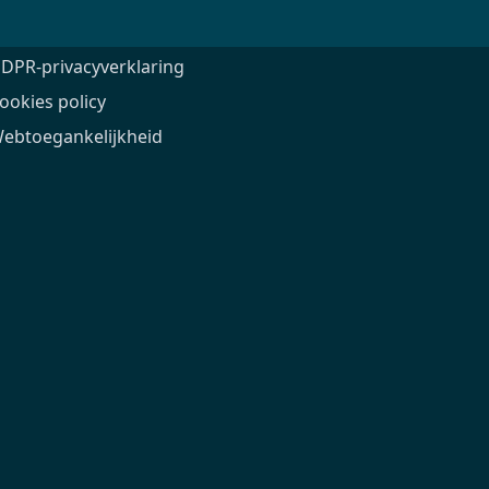
pen.enabel.be
Volg ons
DPR-privacyverklaring
ookies policy
ebtoegankelijkheid