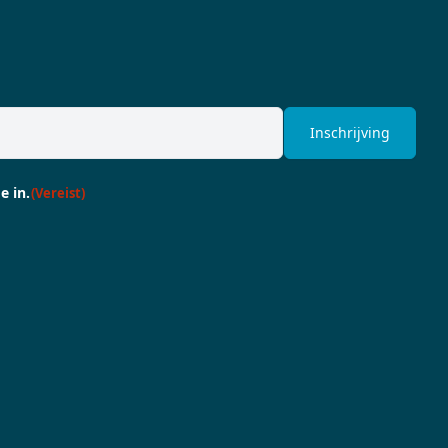
e in.
(Vereist)