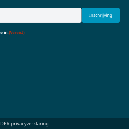
e in.
(Vereist)
pen.enabel.be
Volg ons
DPR-privacyverklaring