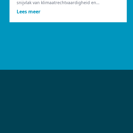
snijvlak van klimaatrechtvaardigheid en
gezondheidsgelijkheid.
Lees meer