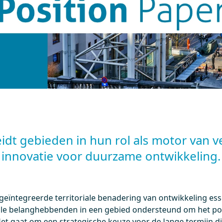
idt gebieden in hun rol als motor van 
innovatie voor duurzame ontwikkeling.
 geïntegreerde territoriale benadering van ontwikkeling es
e belanghebbenden in een gebied ondersteund om het pote
et gaat om een strategische keuze voor de lange termijn di