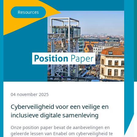
Resources
04 november 2025
Cyberveiligheid voor een veilige en
inclusieve digitale samenleving
Onze position paper bevat de aanbevelingen en
geleerde lessen van Enabel om cyberveiligheid te