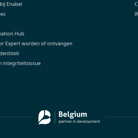
ij Enabel
C
ies
W
vation Hub
ior Expert worden of ontvangen
dentiteit
 integriteitsissue