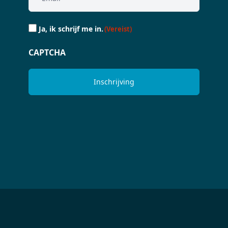
Ja,
Ja, ik schrijf me in.
(Vereist)
ik
schrijf
CAPTCHA
me
in.
(Vereist)