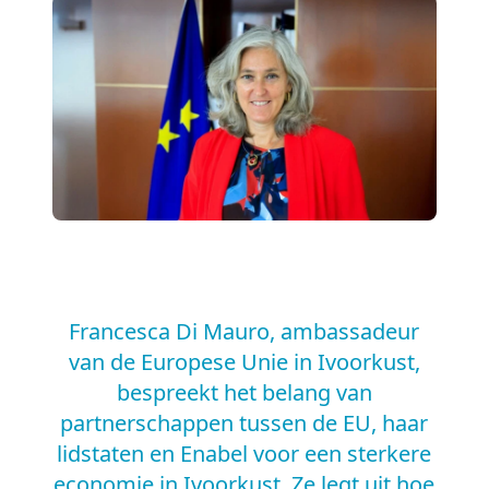
Francesca Di Mauro, ambassadeur
van de Europese Unie in Ivoorkust,
bespreekt het belang van
partnerschappen tussen de EU, haar
lidstaten en Enabel voor een sterkere
economie in Ivoorkust. Ze legt uit hoe