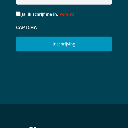
Ja,
Ja, ik schrijf me in.
(Vereist)
ik
schrijf
CAPTCHA
me
in.
(Vereist)